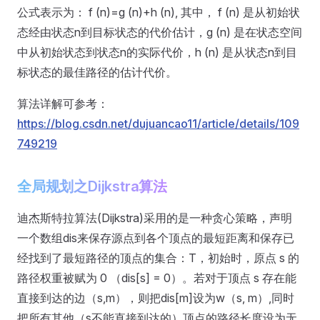
公式表示为： f (n)=g (n)+h (n), 其中， f (n) 是从初始状
态经由状态n到目标状态的代价估计，g (n) 是在状态空间
中从初始状态到状态n的实际代价，h (n) 是从状态n到目
标状态的最佳路径的估计代价。
算法详解可参考：
https://blog.csdn.net/dujuancao11/article/details/109
749219
全局规划之Dijkstra算法
迪杰斯特拉算法(Dijkstra)采用的是一种贪心策略，声明
一个数组dis来保存源点到各个顶点的最短距离和保存已
经找到了最短路径的顶点的集合：T，初始时，原点 s 的
路径权重被赋为 0 （dis[s] = 0）。若对于顶点 s 存在能
直接到达的边（s,m），则把dis[m]设为w（s, m）,同时
把所有其他（s不能直接到达的）顶点的路径长度设为无