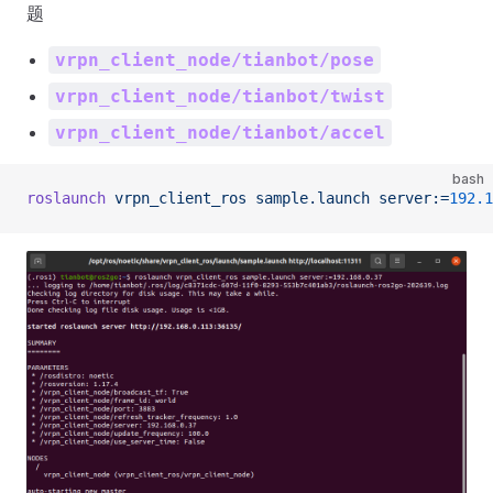
题
vrpn_client_node/tianbot/pose
vrpn_client_node/tianbot/twist
vrpn_client_node/tianbot/accel
bash
roslaunch
 vrpn_client_ros
 sample.launch
 server:=
192.1