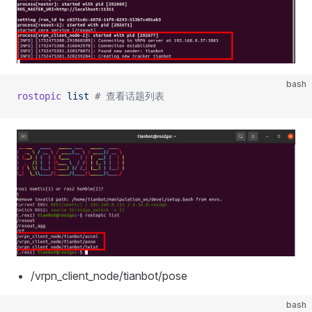
bash
rostopic
 list
 # 查看话题列表
/vrpn_client_node/tianbot/pose
bash