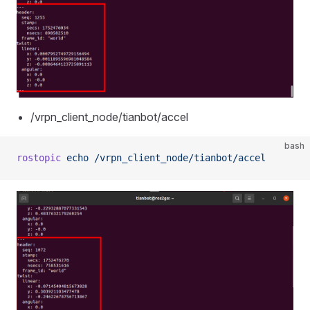
/vrpn_client_node/tianbot/accel
bash
rostopic
 echo
 /vrpn_client_node/tianbot/accel