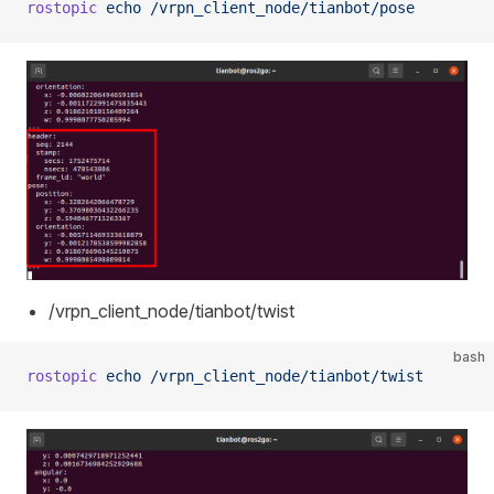
rostopic
 echo
 /vrpn_client_node/tianbot/pose
/vrpn_client_node/tianbot/twist
bash
rostopic
 echo
 /vrpn_client_node/tianbot/twist