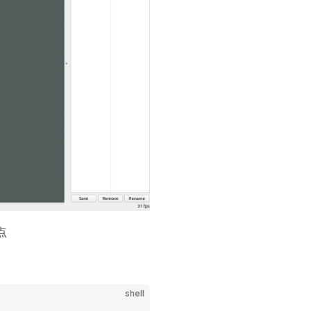
点
shell