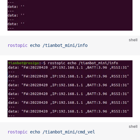
shell
rostopic
 echo
 /tianbot_mini/info
shell
rostopic
 echo
 /tianbot_mini/cmd_vel