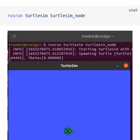
shell
rosrun
 turtlesim
 turtlesim_node