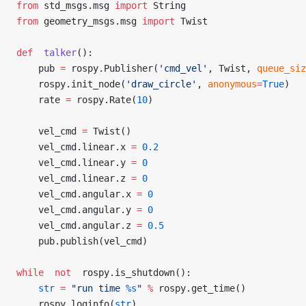
from
 std_msgs.msg 
import
 String
from
 geometry_msgs.msg 
import
 Twist
def
  talker
():
    pub 
=
 rospy.Publisher(
'cmd_vel'
, Twist, 
queue_siz
    rospy.init_node(
'draw_circle'
, 
anonymous
=
True
)
    rate 
=
 rospy.Rate(
10
) 
    vel_cmd 
=
 Twist()
    vel_cmd.linear.x 
=
 0.2
    vel_cmd.linear.y 
=
 0
    vel_cmd.linear.z 
=
 0
    vel_cmd.angular.x 
=
 0
    vel_cmd.angular.y 
=
 0
    vel_cmd.angular.z 
=
 0.5
    pub.publish(vel_cmd)
while
  not
  rospy.is_shutdown():
    str
 =
 "run time 
%s
"
 %
 rospy.get_time()
    rospy.loginfo(
str
)