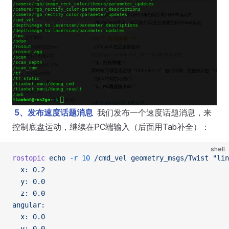
5、发布速度话题消息
我们发布一个速度话题消息，来
控制底盘运动，继续在PC端输入（后面用Tab补全）：
shell
rostopic
 echo
 -r
 10
 /cmd_vel
 geometry_msgs/Twist
 "lin
  x: 0.2
  y: 0.0
  z: 0.0
angular:
  x: 0.0
  y: 0.0