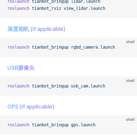
roslaunch
 tianbot_bringup
 lidar.launch
roslaunch
 tianbot_rviz
 view_lidar.launch
深度相机 (if applicable)
shell
roslaunch
 tianbot_bringup
 rgbd_camera.launch
USB摄像头
shell
roslaunch
 tianbot_bringup
 usb_cam.launch
GPS (if applicable)
shell
roslaunch
 tianbot_bringup
 gps.launch